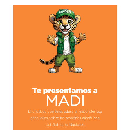
Te presentamos a
MADI
El chatbot que te ayudará a responder tus
preguntas sobre las acciones climáticas
del Gobierno Nacional