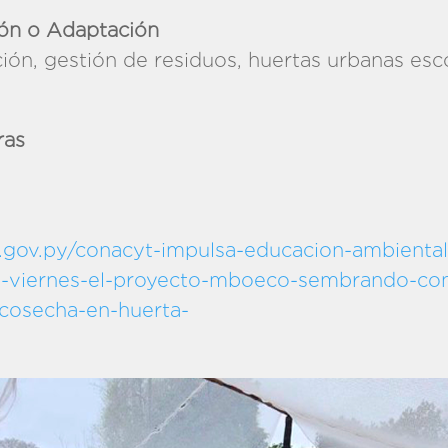
ión o Adaptación
ión, gestión de residuos, huertas urbanas esc
iental
ras
gov.py/conacyt-impulsa-educacion-ambiental-
el-viernes-el-proyecto-mboeco-sembrando-con
-cosecha-en-huerta-
colar/