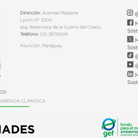
Dirección
: Avenida Madame
@
Lynch N° 3500.
M
esq. Reservista de la Guerra del Chaco.
Sost
Teléfono
: 021 2879000
M
Asunción, Paraguay.
Sost
@
@
M
Sost
ICO
ARENCIA CLIMÁTICA