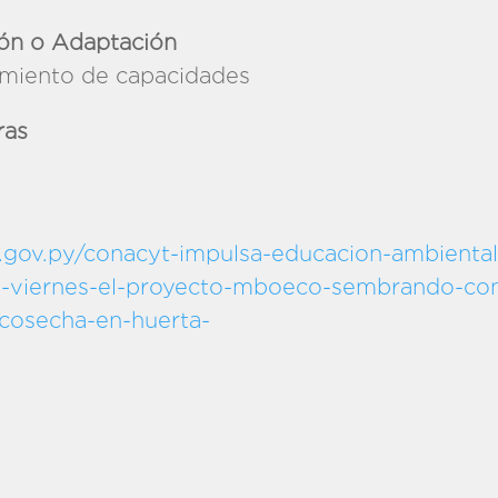
ión o Adaptación
imiento de capacidades
ras
gov.py/conacyt-impulsa-educacion-ambiental-
el-viernes-el-proyecto-mboeco-sembrando-con
-cosecha-en-huerta-
colar/