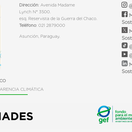
Dirección
: Avenida Madame
@
Lynch N° 3500.
M
esq. Reservista de la Guerra del Chaco.
Sost
Teléfono
: 021 2879000
M
Asunción, Paraguay.
Sost
@
@
M
Sost
ICO
ARENCIA CLIMÁTICA